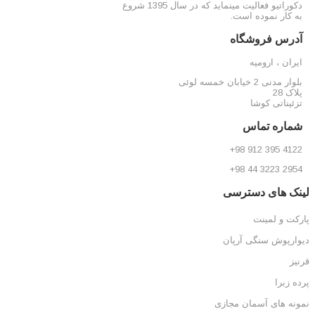
دکوراتیو فعالیت مینماید که در سال 1395 شروع
به کار نموده است.
آدرس فروشگاه
ایران ، ارومیه
بلوار مدنی 2 خیابان خمسه لوئی
پلاک 28
تزئیناتی کوشا
شماره تماس
4122 395 912 98+
2954 3223 44 98+
لینک های دسترسی
پارکت و لمینت
دیوارپوش سنگی آرپان
قرنیز
پرده زبرا
نمونه های آسمان مجازی