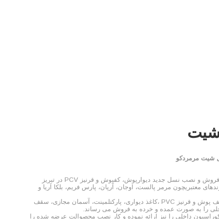
صب
تماس با ما
کاربری
خرید
شیت
 شیت مرمردکو
فروشگاه مرمردکو از سال 1394 به عنوان اولین مرکز فروش و نصب نسل جدید دیوارپوش، کفپوش و قرنیز PCV در تبریز
دهای معتبریچون مرمر پالست، اوجان، آرپان، پارس فریم، بلکا آریا و
فروشگاه مرمر دکو محصوالت نسل جدید دیوارپوش، کف پوش و قرنیز PVC ،کاغذ دیواری، پارکتلمینت، آسمان مجازی، سقف
لی را به صورت عمده و خرده به فروش می رساند.
راسیون داخلی را نیز ارائه نموده و کار نصب محصوالت عرضه شده را